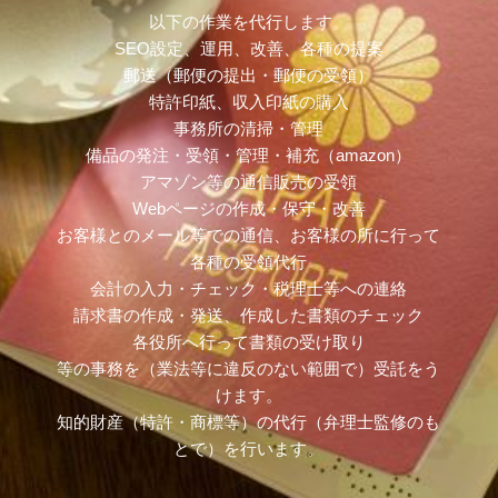
以下の作業を代行します。
SEO設定、運用、改善、各種の提案
郵送（郵便の提出・郵便の受領）
特許印紙、収入印紙の購入
事務所の清掃・管理
備品の発注・受領・管理・補充（amazon）
アマゾン等の通信販売の受領
Webページの作成・保守・改善
お客様とのメール等での通信、お客様の所に行って
各種の受領代行
会計の入力・チェック・税理士等への連絡
請求書の作成・発送、作成した書類のチェック
各役所へ行って書類の受け取り
等の事務を（業法等に違反のない範囲で）受託をう
けます。
知的財産（特許・商標等）の代行（弁理士監修のも
とで）を行います。