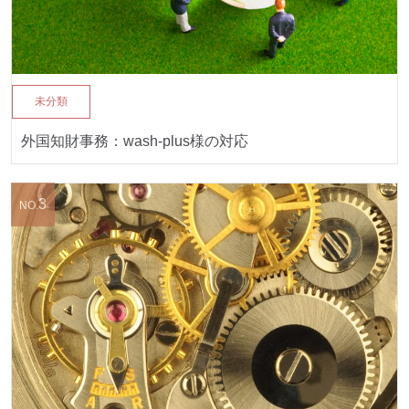
未分類
外国知財事務：wash-plus様の対応
3
NO.